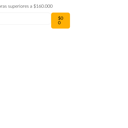
pras superiores a $160.000
$
0
0