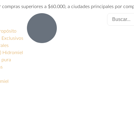
or compras superiores a $60.000, a ciudades principales por com
ropósito
 Exclusivos
rales
) Hidromiel
s pura
as
miel