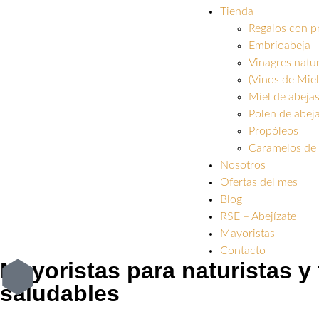
Tienda
Regalos con p
Embrioabeja –
Vinagres natu
(Vinos de Miel
Miel de abeja
Polen de abej
Propóleos
Caramelos de 
Nosotros
Ofertas del mes
Blog
RSE – Abejízate
Mayoristas
Contacto
Mayoristas para naturistas y
saludables