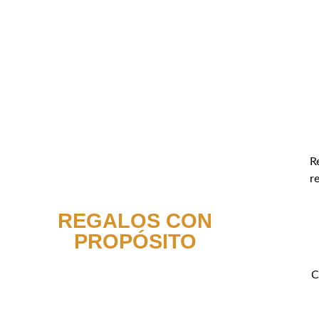
R
r
REGALOS CON
PROPÓSITO
C