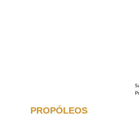
S
P
PROPÓLEOS