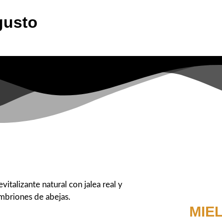
gusto
evitalizante natural con jalea real y
mbriones de abejas.
MIE