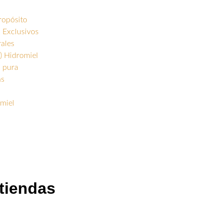
ropósito
 Exclusivos
rales
) Hidromiel
s pura
as
miel
 tiendas