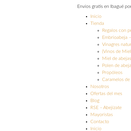
Envíos gratis en Ibagué p
Inicio
Tienda
Regalos con p
Embrioabeja –
Vinagres natu
(Vinos de Miel
Miel de abeja
Polen de abej
Propóleos
Caramelos de 
Nosotros
Ofertas del mes
Blog
RSE – Abejízate
Mayoristas
Contacto
Inicio