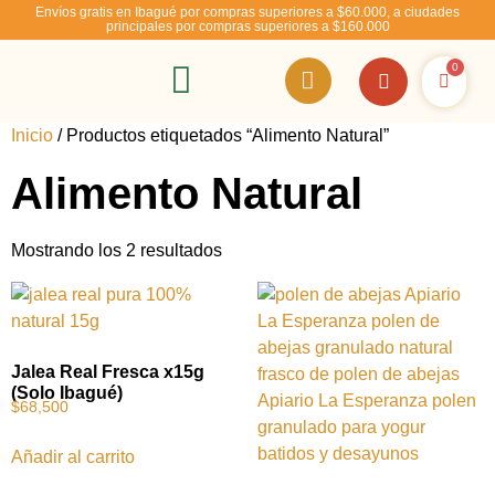
Envíos gratis en Ibagué por compras superiores a $60.000, a ciudades
principales por compras superiores a $160.000
0
RSE – Abejízate
Inicio
/ Productos etiquetados “Alimento Natural”
Alimento Natural
Mostrando los 2 resultados
Jalea Real Fresca x15g
(Solo Ibagué)
$
68,500
Añadir al carrito