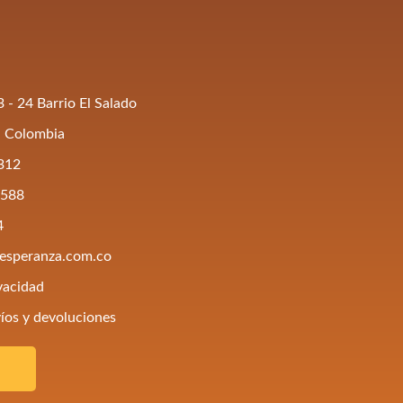
 - 24 Barrio El Salado
, Colombia
312
5588
4
aesperanza.com.co
ivacidad
víos y devoluciones