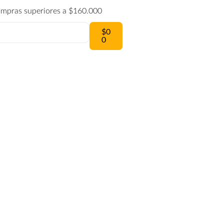
compras superiores a $160.000
$
0
0