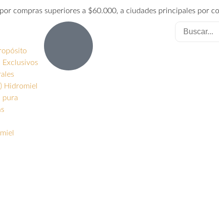
é por compras superiores a $60.000, a ciudades principales por 
ropósito
 Exclusivos
rales
) Hidromiel
s pura
as
miel