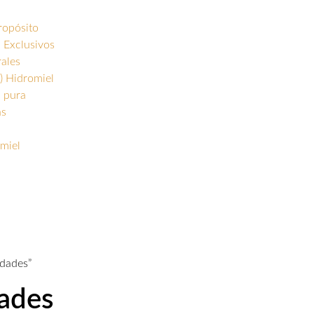
ropósito
 Exclusivos
rales
) Hidromiel
s pura
as
miel
idades”
ades