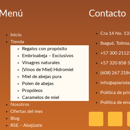
Menú
Contacto
Cra 14 No. 133
Inicio
Tienda
Ibagué, Tolima
Regalos con propósito
+57 300 2112
Embrioabeja – Exclusivos
Vinagres naturales
+57 320 858 
(Vinos de Miel) Hidromiel
(608) 267 218
Miel de abejas pura
info@apiariol
Polen de abejas
Propóleos
Política de pr
Caramelos de miel
Política de en
Nosotros
Ofertas del mes
Blog
RSE – Abejízate