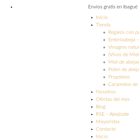
Envíos gratis en Ibagu
Inicio
Tienda
Regalos con p
Embrioabeja –
Vinagres natu
(Vinos de Miel
Miel de abeja
Polen de abej
Propóleos
Caramelos de 
Nosotros
Ofertas del mes
Blog
RSE – Abejízate
Mayoristas
Contacto
Inicio