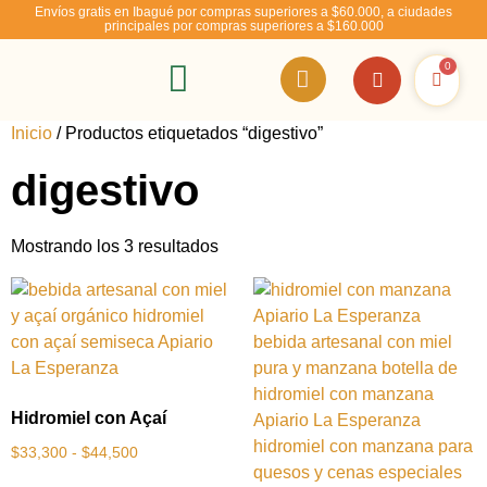
Envíos gratis en Ibagué por compras superiores a $60.000, a ciudades
principales por compras superiores a $160.000
0
RSE – Abejízate
Inicio
/ Productos etiquetados “digestivo”
digestivo
Mostrando los 3 resultados
Hidromiel con Açaí
$
33,300
-
$
44,500