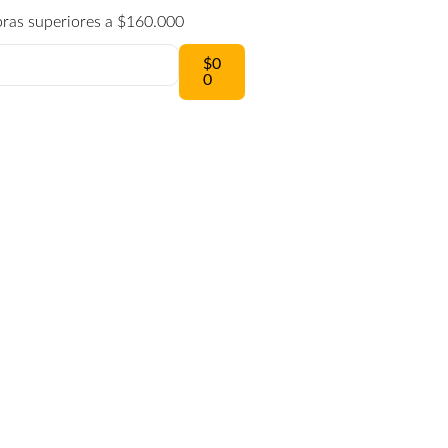
pras superiores a $160.000
$
0
0