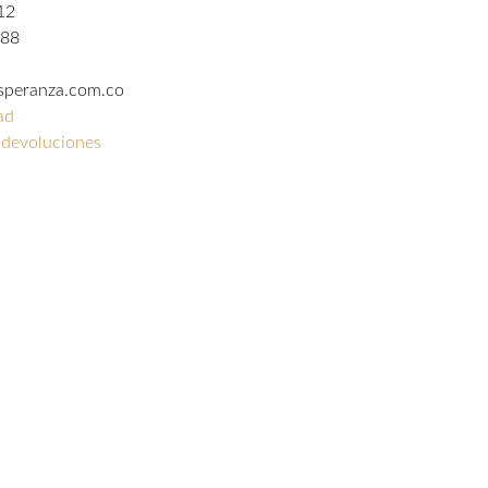
12
588
esperanza.com.co
ad
y devoluciones