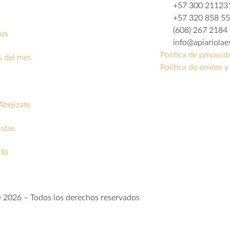
+57 300 21123
+57 320 858 5
(608) 267 2184
os
info@apiariola
Política de privacid
s del mes
Política de envíos 
Abejízate
stas
to
© 2026 – Todos los derechos reservados