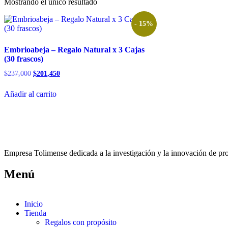
Mostrando el único resultado
- 15%
Embrioabeja – Regalo Natural x 3 Cajas
(30 frascos)
El
El
$
237,000
$
201,450
precio
precio
original
actual
Añadir al carrito
era:
es:
$237,000.
$201,450.
Empresa Tolimense dedicada a la investigación y la innovación de pr
Menú
Inicio
Tienda
Regalos con propósito