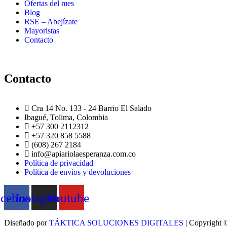
Ofertas del mes
Blog
RSE – Abejízate
Mayoristas
Contacto
Contacto
Cra 14 No. 133 - 24 Barrio El Salado
Ibagué, Tolima, Colombia
+57 300 2112312
+57 320 858 5588
(608) 267 2184
info@apiariolaesperanza.com.co
Política de privacidad
Política de envíos y devoluciones
acebook
Instagram
Youtube
Diseñado por
TÁKTICA SOLUCIONES DIGITALES
| Copyright 