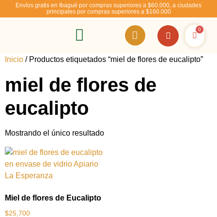
Envíos gratis en Ibagué por compras superiores a $60.000, a ciudades
principales por compras superiores a $160.000
0
RSE – Abejízate
Inicio
/ Productos etiquetados “miel de flores de eucalipto”
miel de flores de
eucalipto
Mostrando el único resultado
Miel de flores de Eucalipto
$
25,700