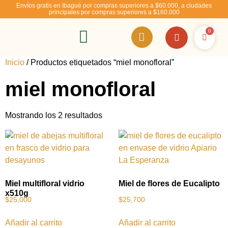
Envíos gratis en Ibagué por compras superiores a $60.000, a ciudades
principales por compras superiores a $160.000
0
RSE – Abejízate
Inicio
/ Productos etiquetados “miel monofloral”
miel monofloral
Mostrando los 2 resultados
Miel multifloral vidrio
Miel de flores de Eucalipto
x510g
$
25,000
$
25,700
Añadir al carrito
Añadir al carrito