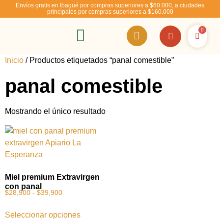
Envíos gratis en Ibagué por compras superiores a $60.000, a ciudades
principales por compras superiores a $160.000
0
RSE – Abejízate
Inicio
/ Productos etiquetados “panal comestible”
panal comestible
Mostrando el único resultado
Miel premium Extravirgen
con panal
$
28,900
-
$
39,900
Seleccionar opciones