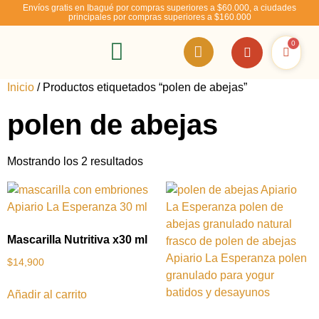
Envíos gratis en Ibagué por compras superiores a $60.000, a ciudades
principales por compras superiores a $160.000
0
RSE – Abejízate
Inicio
/ Productos etiquetados “polen de abejas”
polen de abejas
Mostrando los 2 resultados
Mascarilla Nutritiva x30 ml
$
14,900
Añadir al carrito