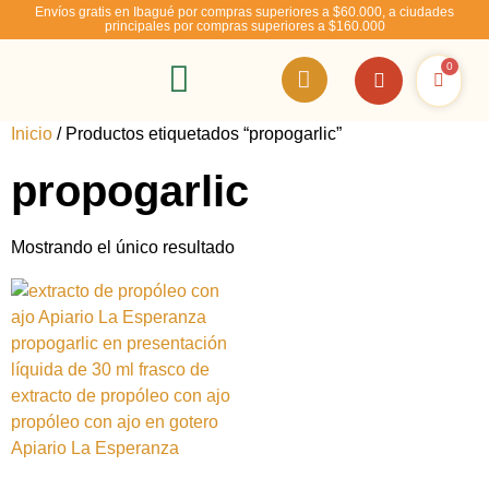
Envíos gratis en Ibagué por compras superiores a $60.000, a ciudades
principales por compras superiores a $160.000
0
RSE – Abejízate
Inicio
/ Productos etiquetados “propogarlic”
propogarlic
Mostrando el único resultado