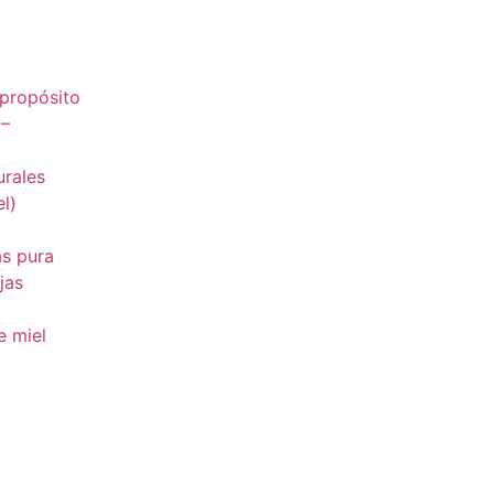
propósito
 –
urales
l)
as pura
jas
e miel