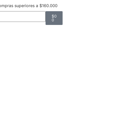
compras superiores a $160.000
$
0
0