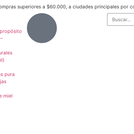
compras superiores a $60.000, a ciudades principales por 
propósito
 –
urales
l)
as pura
jas
e miel