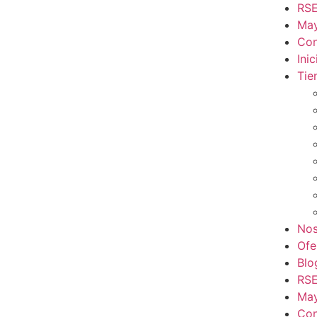
RSE
May
Con
Inic
Tie
Nos
Ofe
Blo
RSE
May
Con