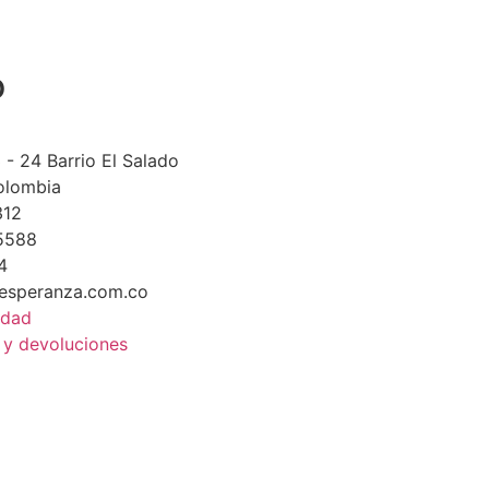
o
 - 24 Barrio El Salado
olombia
312
5588
4
aesperanza.com.co
idad
s y devoluciones