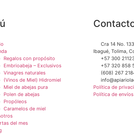
ú
Contact
io
Cra 14 No. 133
nda
Ibagué, Tolima, C
Regalos con propósito
+57 300 2112
Embrioabeja – Exclusivos
+57 320 858 
Vinagres naturales
(608) 267 218
(Vinos de Miel) Hidromiel
info@apiariol
Miel de abejas pura
Política de privac
Polen de abejas
Política de envío
Propóleos
Caramelos de miel
otros
rtas del mes
g