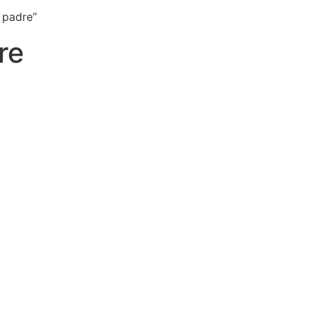
 padre”
re