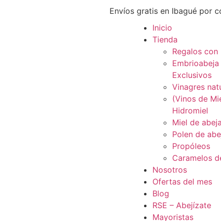
Envíos gratis en Ibagué por 
Inicio
Tienda
Regalos con 
Embrioabeja
Exclusivos
Vinagres nat
(Vinos de Mie
Hidromiel
Miel de abej
Polen de abe
Propóleos
Caramelos d
Nosotros
Ofertas del mes
Blog
RSE – Abejízate
Mayoristas