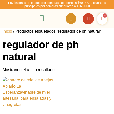
Envíos gratis en Ibagué por compras superiores a $60.000, a ciudades
principales por compras superiores a $160.000
0
RSE – Abejízate
Inicio
/ Productos etiquetados “regulador de ph natural”
regulador de ph
natural
Mostrando el único resultado