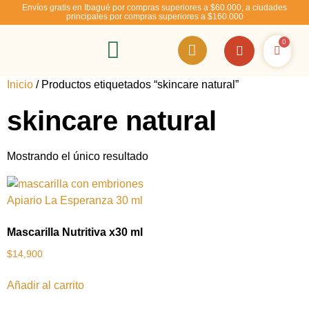
Envíos gratis en Ibagué por compras superiores a $60.000, a ciudades
principales por compras superiores a $160.000
0
RSE – Abejízate
Inicio
/ Productos etiquetados “skincare natural”
skincare natural
Mostrando el único resultado
Mascarilla Nutritiva x30 ml
$
14,900
Añadir al carrito