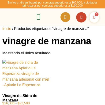
Envíos gratis en Ibagué por compras superiores a $60.000, a ciudades
principales por compras superiores a $160.000
0
RSE – Abejízate
Inicio
/ Productos etiquetados “vinagre de manzana”
vinagre de manzana
Mostrando el único resultado
Vinagre de Sidra de
Manzana
$
16,300
-
$
22,500