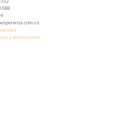
2312
 5588
84
laesperanza.com.co
ivacidad
nvíos y devoluciones