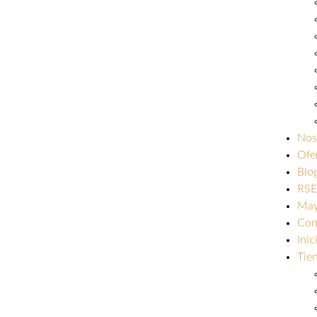
Nos
Ofe
Blo
RSE
May
Con
Inic
Tie