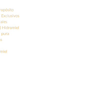
ropósito
 Exclusivos
rales
) Hidromiel
s pura
as
miel