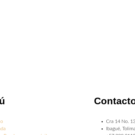
ú
Contact
io
Cra 14 No. 13
nda
Ibagué, Tolim