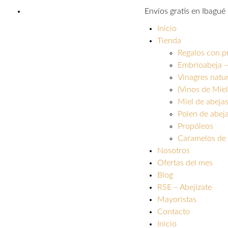
Envíos gratis en Ibagu
Inicio
Tienda
Regalos con p
Embrioabeja –
Vinagres natu
(Vinos de Miel
Miel de abeja
Polen de abej
Propóleos
Caramelos de 
Nosotros
Ofertas del mes
Blog
RSE – Abejízate
Mayoristas
Contacto
Inicio