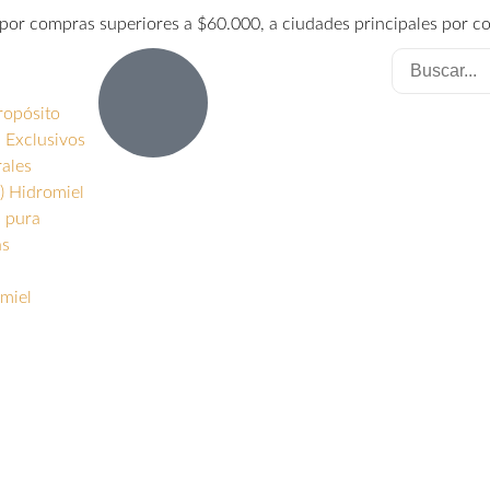
é por compras superiores a $60.000, a ciudades principales por 
ropósito
 Exclusivos
rales
) Hidromiel
s pura
as
miel