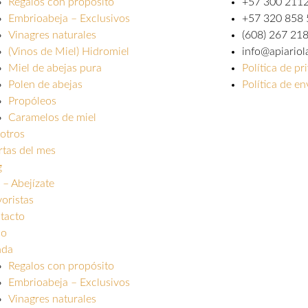
Regalos con propósito
+57 300 211
Embrioabeja – Exclusivos
+57 320 858
Vinagres naturales
(608) 267 21
(Vinos de Miel) Hidromiel
info@apiario
Miel de abejas pura
Política de pr
Polen de abejas
Política de e
Propóleos
Caramelos de miel
otros
rtas del mes
g
 – Abejízate
oristas
tacto
io
nda
Regalos con propósito
Embrioabeja – Exclusivos
Vinagres naturales