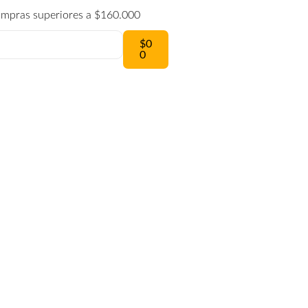
compras superiores a $160.000
$
0
0