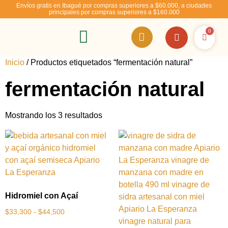
Envíos gratis en Ibagué por compras superiores a $60.000, a ciudades
principales por compras superiores a $160.000
0
RSE – Abejízate
Inicio
/ Productos etiquetados “fermentación natural”
fermentación natural
Mostrando los 3 resultados
Hidromiel con Açaí
$
33,300
-
$
44,500