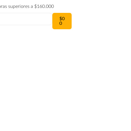
pras superiores a $160.000
$
0
0