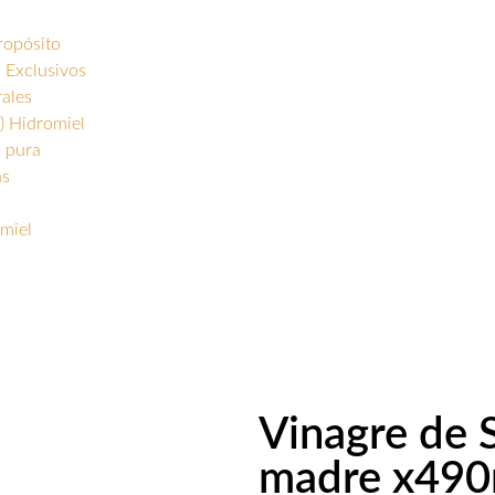
ropósito
 Exclusivos
rales
) Hidromiel
s pura
as
miel
Vinagre de 
madre x490