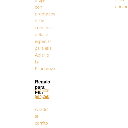
opcio
Regalo
para
$
71,400
Ella
$
64,260
Añadir
al
carrito