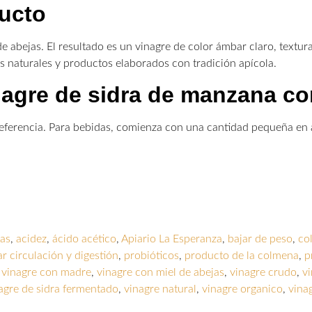
ducto
 abejas. El resultado es un vinagre de color ámbar claro, textur
s naturales y productos elaborados con tradición apícola.
nagre de sidra de manzana c
ferencia. Para bebidas, comienza con una cantidad pequeña en agu
jas
,
acidez
,
ácido acético
,
Apiario La Esperanza
,
bajar de peso
,
co
r circulación y digestión
,
probióticos
,
producto de la colmena
,
p
,
vinagre con madre
,
vinagre con miel de abejas
,
vinagre crudo
,
v
agre de sidra fermentado
,
vinagre natural
,
vinagre organico
,
vina