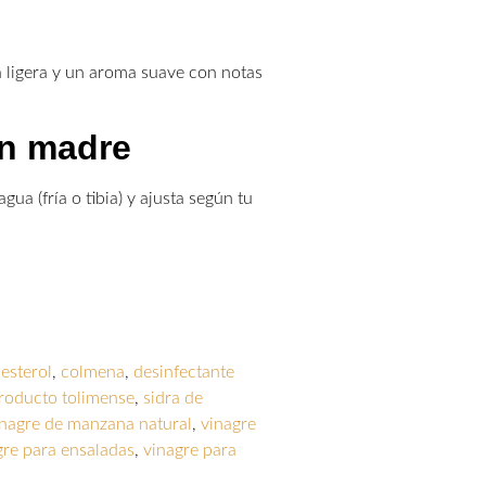
a ligera y un aroma suave con notas
on madre
a (fría o tibia) y ajusta según tu
lesterol
,
colmena
,
desinfectante
roducto tolimense
,
sidra de
inagre de manzana natural
,
vinagre
gre para ensaladas
,
vinagre para