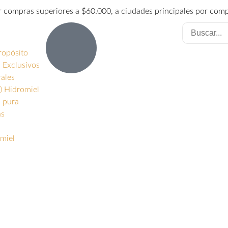
or compras superiores a $60.000, a ciudades principales por com
ropósito
 Exclusivos
rales
) Hidromiel
s pura
as
miel