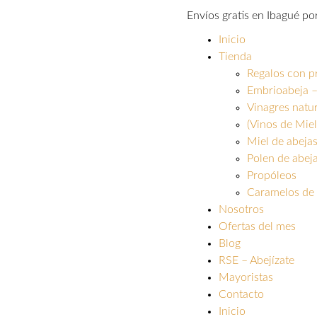
Envíos gratis en Ibagué p
Inicio
Tienda
Regalos con p
Embrioabeja –
Vinagres natu
(Vinos de Miel
Miel de abeja
Polen de abej
Propóleos
Caramelos de 
Nosotros
Ofertas del mes
Blog
RSE – Abejízate
Mayoristas
Contacto
Inicio