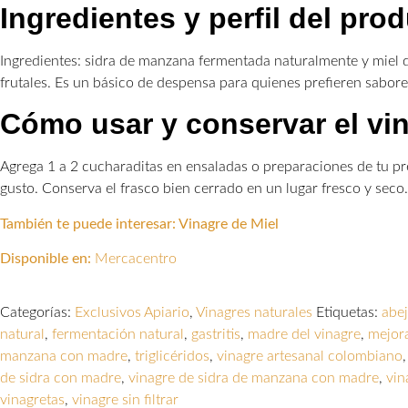
Ingredientes y perfil del pro
Ingredientes: sidra de manzana fermentada naturalmente y miel de
frutales. Es un básico de despensa para quienes prefieren sabore
Cómo usar y conservar el vi
Agrega 1 a 2 cucharaditas en ensaladas o preparaciones de tu pre
gusto. Conserva el frasco bien cerrado en un lugar fresco y seco.
También te puede interesar: Vinagre de Miel
Disponible en:
Mercacentro
Categorías:
Exclusivos Apiario
,
Vinagres naturales
Etiquetas:
abe
natural
,
fermentación natural
,
gastritis
,
madre del vinagre
,
mejora
manzana con madre
,
triglicéridos
,
vinagre artesanal colombiano
de sidra con madre
,
vinagre de sidra de manzana con madre
,
vin
vinagretas
,
vinagre sin filtrar