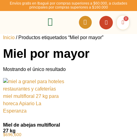
Envíos gratis en Ibagué por compras superiores a $60.000, a ciudades
principales por compras superiores a $160.000
0
RSE – Abejízate
Inicio
/ Productos etiquetados “Miel por mayor”
Miel por mayor
Mostrando el único resultado
Miel de abejas multifloral
27 kg
$
696,600