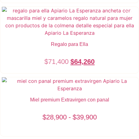
- 10%
Regalo para Ella
El
El
$
71,400
$
64,260
precio
precio
original
actual
era:
es:
Miel premium Extravirgen con panal
$71,400.
$64,260.
Rango
$
28,900
-
$
39,900
de
Este
Seleccionar opciones
producto
precios: