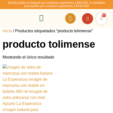
Envíos gratis en Ibagué por compras superiores a $60.000, a ciudades
principales por compras superiores a $160.000
0
RSE – Abejízate
Inicio
/ Productos etiquetados “producto tolimense”
producto tolimense
Mostrando el único resultado