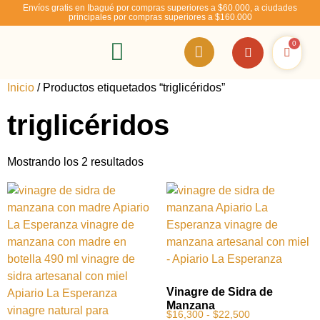
Envíos gratis en Ibagué por compras superiores a $60.000, a ciudades
principales por compras superiores a $160.000
0
RSE – Abejízate
Inicio
/ Productos etiquetados “triglicéridos”
triglicéridos
Mostrando los 2 resultados
Vinagre de Sidra de
Manzana
$
16,300
-
$
22,500