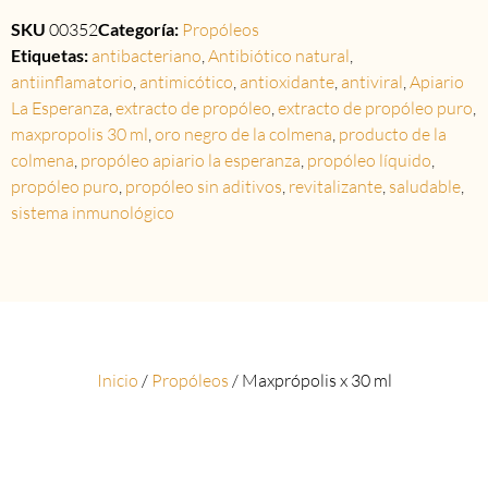
SKU
00352
Categoría:
Propóleos
Etiquetas:
antibacteriano
,
Antibiótico natural
,
antiinflamatorio
,
antimicótico
,
antioxidante
,
antiviral
,
Apiario
La Esperanza
,
extracto de propóleo
,
extracto de propóleo puro
,
maxpropolis 30 ml
,
oro negro de la colmena
,
producto de la
colmena
,
propóleo apiario la esperanza
,
propóleo líquido
,
propóleo puro
,
propóleo sin aditivos
,
revitalizante
,
saludable
,
sistema inmunológico
Inicio
/
Propóleos
/ Maxprópolis x 30 ml