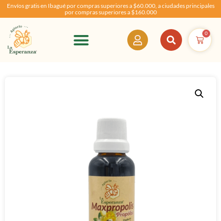
Envíos gratis en Ibagué por compras superiores a $60.000, a ciudades principales
por compras superiores a $160.000
0