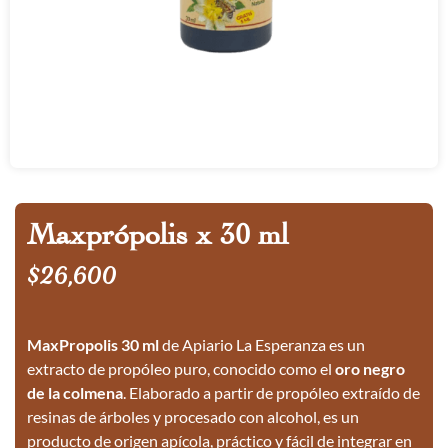
Maxprópolis x 30 ml
$
26,600
MaxPropolis 30 ml
de Apiario La Esperanza es un
extracto de propóleo puro, conocido como el
oro negro
de la colmena
. Elaborado a partir de propóleo extraído de
resinas de árboles y procesado con alcohol, es un
producto de origen apícola, práctico y fácil de integrar en