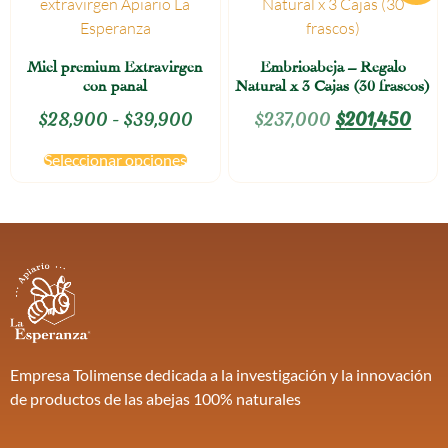
Miel premium Extravirgen
Embrioabeja – Regalo
con panal
Natural x 3 Cajas (30 frascos)
$
28,900
-
$
39,900
$
237,000
$
201,450
Seleccionar opciones
Empresa Tolimense dedicada a la investigación y la innovación
de productos de las abejas 100% naturales