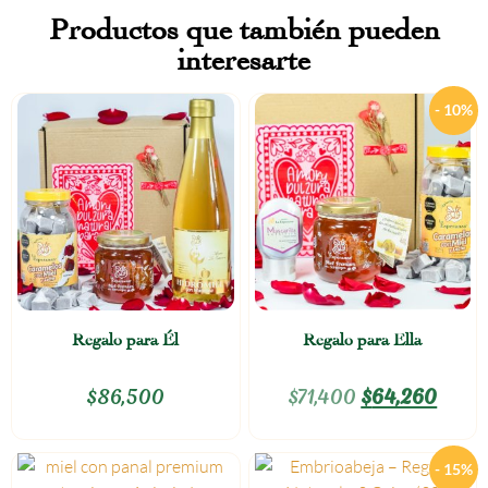
Productos que también pueden
interesarte
- 10%
Regalo para Él
Regalo para Ella
$
86,500
$
71,400
$
64,260
- 15%