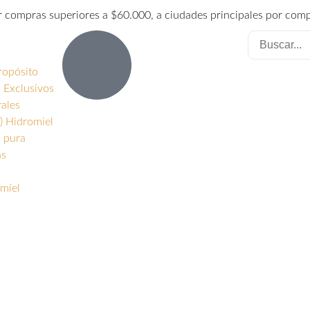
or compras superiores a $60.000, a ciudades principales por com
ropósito
 Exclusivos
rales
) Hidromiel
s pura
as
miel