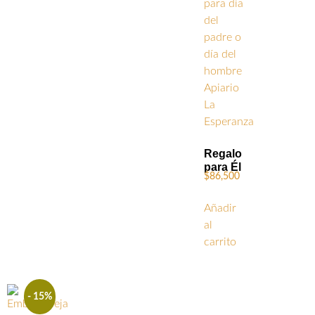
Regalo
para Él
$
86,500
Añadir
al
carrito
- 15%