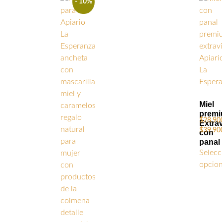
- 10%
Miel
prem
$
28,90
Extra
$
39,90
con
panal
Selecc
opcio