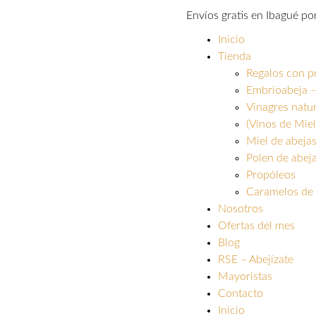
Envíos gratis en Ibagué p
Inicio
Tienda
Regalos con p
Embrioabeja –
Vinagres natu
(Vinos de Miel
Miel de abeja
Polen de abej
Propóleos
Caramelos de 
Nosotros
Ofertas del mes
Blog
RSE – Abejízate
Mayoristas
Contacto
Inicio