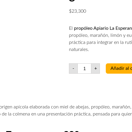
$
23,300
El
propóleo Apiario La Esperan
propóleo, marañón, limón y euc
práctica para integrar en la rut
naturales.
-
+
Añadir al 
rigen apícola elaborada con miel de abejas, propóleo, marañón, 
o de la colmena en una presentación práctica, pensada para quien