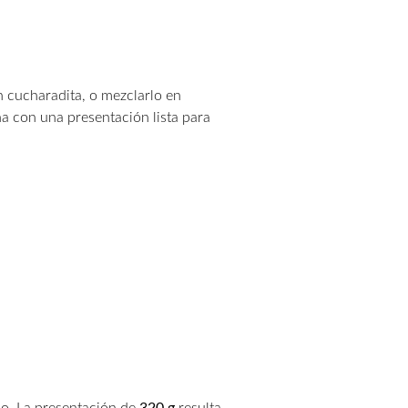
en cucharadita, o mezclarlo en
a con una presentación lista para
no. La presentación de
320 g
resulta