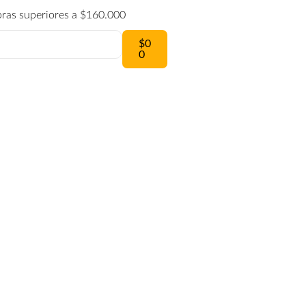
pras superiores a $160.000
$
0
0