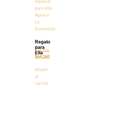
Regalo
para
$
71,400
Ella
$
64,260
Añadir
al
carrito