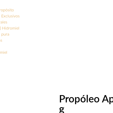
ropósito
 Exclusivos
rales
) Hidromiel
s pura
as
miel
Propóleo Ap
g