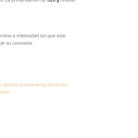
aroma o intensidad sin que esto
itar su consumo.
o apiario la esperanza
,
propóleo
niños