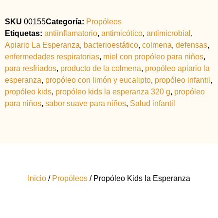
SKU
00155
Categoría:
Propóleos
Etiquetas:
antiinflamatorio
,
antimicótico
,
antimicrobial
,
Apiario La Esperanza
,
bacterioestático
,
colmena
,
defensas
,
enfermedades respiratorias
,
miel con propóleo para niños
,
para resfriados
,
producto de la colmena
,
propóleo apiario la
esperanza
,
propóleo con limón y eucalipto
,
propóleo infantil
,
propóleo kids
,
propóleo kids la esperanza 320 g
,
propóleo
para niños
,
sabor suave para niños
,
Salud infantil
Inicio
/
Propóleos
/ Propóleo Kids la Esperanza